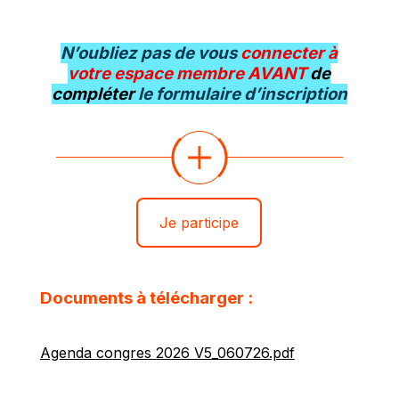
N’oubliez pas de vous
connecter à
votre espace membre AVANT
de
compléter
le formulaire d’inscription
Je participe
Documents à télécharger :
Agenda congres 2026 V5_060726.pdf