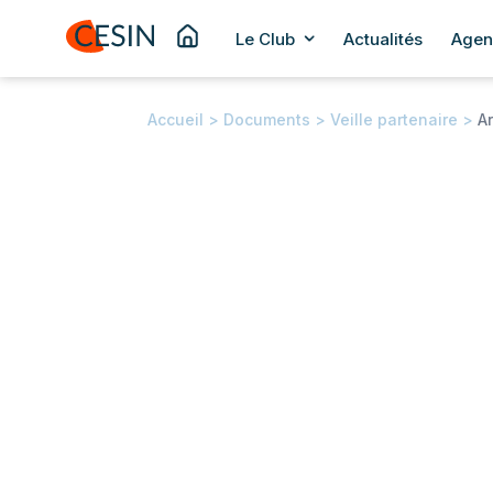
Le Club
Actualités
Agen
Accueil
>
Documents
>
Veille partenaire
>
A