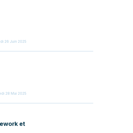
di 26 Juin 2025
di 28 Mai 2025
mework et