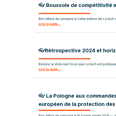
👓 Boussole de compétitivité 
Bon début de semaine ☕ Cette édition de La tech es
Lire la suite...
👓Rétrospective 2024 et hori
Bonjour ☕ Voilà neuf mois que La tech est politique
Lire la suite...
👓 La Pologne aux commandes 
européen de la protection de
Bon début de semaine ☕ Et bonne année 2025 ✨ Je