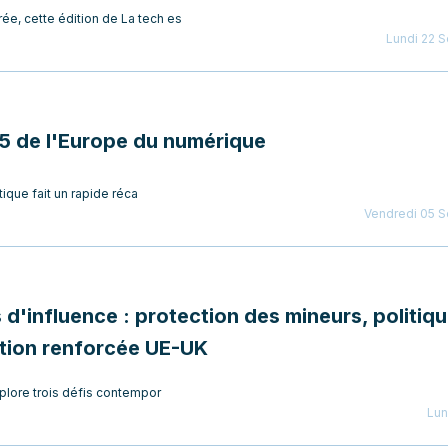
ée, cette édition de La tech es
Lundi 22 
25 de l'Europe du numérique
tique fait un rapide réca
Vendredi 05 
d'influence : protection des mineurs, politiq
ation renforcée UE-UK
xplore trois défis contempor
Lun