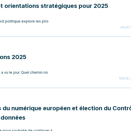
et orientations stratégiques pour 2025
t politique explore les prio
Jeudi 
zons 2025
 a vu le jour. Quel chemin no
Mardi 
du numérique européen et élection du Contr
s données
 nous souhaite de continuer à