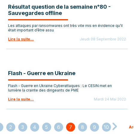
Résultat question de la semaine n°80 -
Sauvegardes offline
Les attaques par ransomwares ont très vite mis en évidence qu’il
était important d’être assu
Lire la suite...
Jeudi 08 Septembre 2022
Flash - Guerre en Ukraine
Flash - Guerre en Ukraine Cyberattaques : Le CESIN met en
lumière la crainte des dirigeants de PME
Lire la suite...
Mardi 24 Mai 2022
2
3
4
5
6
7
8
9
10
Ar