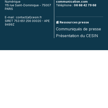
Numérique
communication.com
115 rue Saint-Dominique - 75007
Téléphone :
06 68 42 79 68
PARIS
E-mail : contact(at)cesin.fr
SIRET 753 651 256 00020 - APE
📰 Ressources presse
9499Z
Communiqués de presse
Présentation du CESIN
Retrouvez-nous sur ces réseaux
© 2022 CESIN — Tous droits réservés —
Mentions légales
et
confidentialité